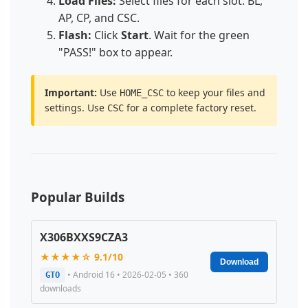
Load Files:
Select files for each slot: BL,
AP, CP, and CSC.
Flash:
Click
Start
. Wait for the green
"PASS!" box to appear.
Important:
Use
to keep your files and
HOME_CSC
settings. Use
for a complete factory reset.
CSC
Popular Builds
X306BXXS9CZA3
★★★★☆ 9.1/10
Download
• Android 16 • 2026-02-05 • 360
GTO
downloads