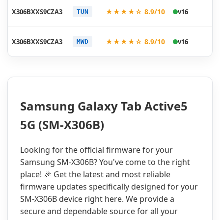
20
★★★★☆ 8.9/10
X306BXXS9CZA3
v16
TUN
02
20
★★★★☆ 8.9/10
X306BXXS9CZA3
v16
MWD
02
Samsung Galaxy Tab Active5
5G (SM-X306B)
Looking for the official firmware for your
Samsung SM-X306B? You've come to the right
place! 🎉 Get the latest and most reliable
firmware updates specifically designed for your
SM-X306B device right here. We provide a
secure and dependable source for all your