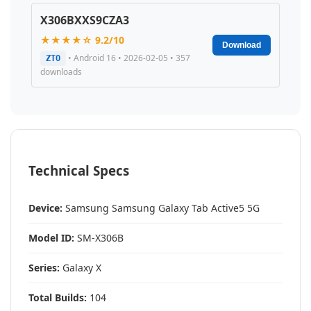
X306BXXS9CZA3
★★★★☆ 9.2/10
Download
• Android 16 • 2026-02-05 • 357
ZTO
downloads
Technical Specs
Device:
Samsung Samsung Galaxy Tab Active5 5G
Model ID:
SM-X306B
Series:
Galaxy X
Total Builds:
104