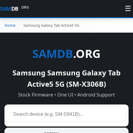
☰
.ORG
SAM
DB
Home
Samsung Galaxy Tab Active5 5G
SAMDB
.ORG
Samsung Samsung Galaxy Tab
Active5 5G (SM-X306B)
Stock Firmware • One UI • Android Support